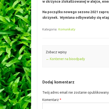
w skrzynce zlokalizowanej w alejce, en
Na początku nowego sezonu 2021 zaprop
skrzynek. Wymiana odbywałaby się etapami
Kategoria:
Komunikaty
Zobacz wpisy
←
Kontener na bioodpady
Dodaj komentarz
Twój adres email nie zostanie opublikowany
Komentarz
*