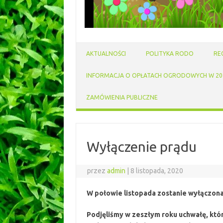
AKTUALNOŚCI
POLITYKA RODO
RE
INFORMACJA O OPŁATACH OGRODOWYCH W 202
ZAMÓWIENIA PUBLICZNE
Wyłączenie prądu
przez
admin
|
8 listopada, 2020
W połowie listopada zostanie wyłączona
Podjęliśmy w zeszłym roku uchwałę, któ