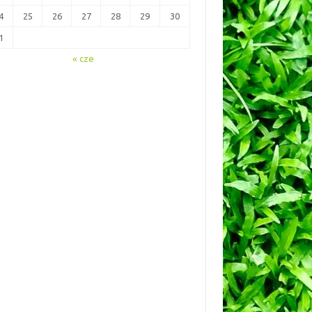
4
25
26
27
28
29
30
1
« cze