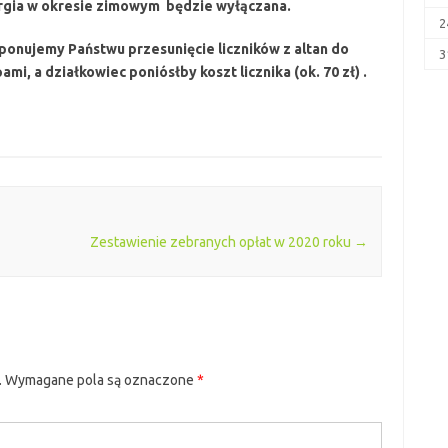
ergia w okresie zimowym będzie wyłączana.
2
onujemy Państwu przesunięcie liczników z altan do
3
, a działkowiec poniósłby koszt licznika (ok. 70 zł) .
Zestawienie zebranych opłat w 2020 roku
→
.
Wymagane pola są oznaczone
*