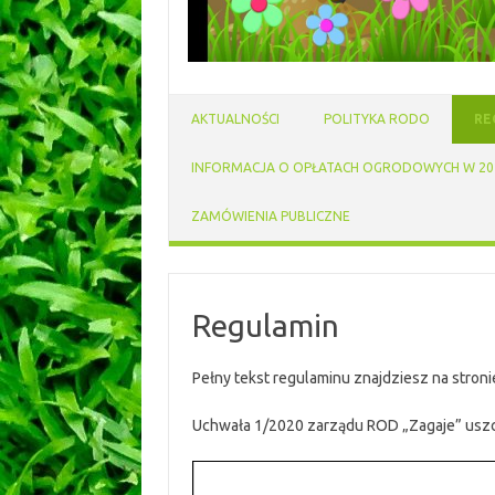
AKTUALNOŚCI
POLITYKA RODO
RE
INFORMACJA O OPŁATACH OGRODOWYCH W 202
ZAMÓWIENIA PUBLICZNE
Regulamin
Pełny tekst regulaminu znajdziesz na stroni
Uchwała 1/2020 zarządu ROD „Zagaje” uszc