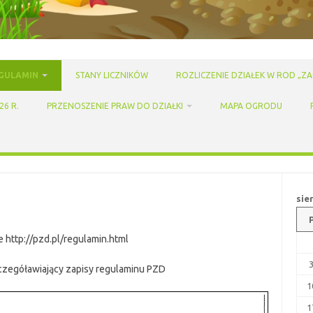
GULAMIN
STANY LICZNIKÓW
ROZLICZENIE DZIAŁEK W ROD „ZAG
6 R.
PRZENOSZENIE PRAW DO DZIAŁKI
MAPA OGRODU
sie
e http://pzd.pl/regulamin.html
zegóławiający zapisy regulaminu PZD
1
1