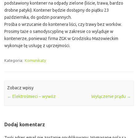
podstawiony kontener na odpady zielone (liście, trawa, bardzo
drobne patyki). Kontener będzie dostępny do piątku 23
października, do godzin porannych.
Prośba o wrzucanie do kontenera liści, czy trawy bez worków.
Prosimy taże o samodyscyplinę w zakresie co wyląduje w
kontenerze, ponieważ firma ZGK w Grodzisku Mazowieckim
wykonuje tę usługę z uprzejmości.
Kategoria:
Komunikaty
Zobacz wpisy
←
Elektrośmieci – wywóz
Wyłączenie prądu
→
Dodaj komentarz
Twój adres email nie zostanie opublikowany.
Wymagane pola są