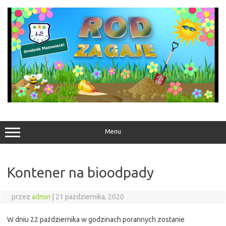
Przejdź
do
treści
Menu
Kontener na bioodpady
przez
admin
|
21 października, 2020
W dniu 22 października w godzinach porannych zostanie