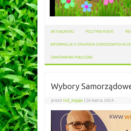
AKTUALNOŚCI
POLITYKA RODO
RE
INFORMACJA O OPŁATACH OGRODOWYCH W 202
ZAMÓWIENIA PUBLICZNE
Wybory Samorządowe
przez
rod_zagaje
|
26 marca, 2024