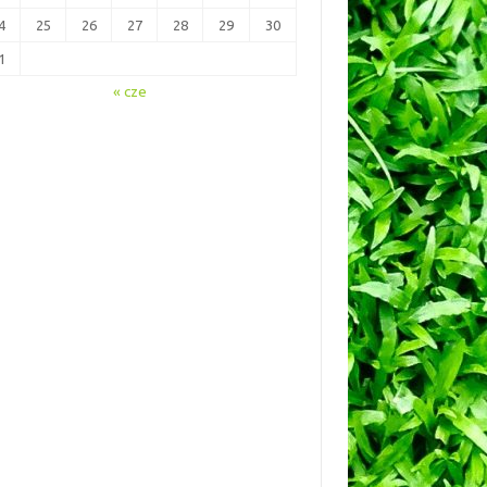
4
25
26
27
28
29
30
1
« cze