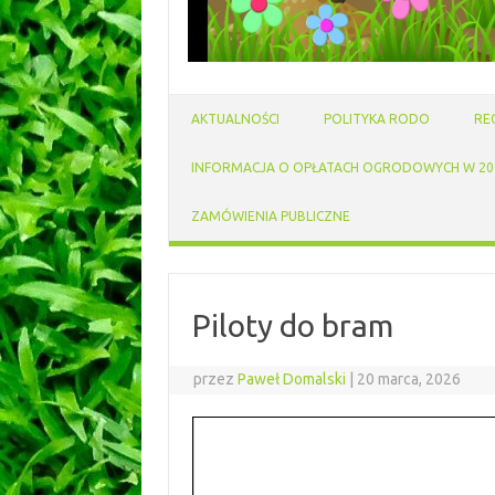
AKTUALNOŚCI
POLITYKA RODO
RE
INFORMACJA O OPŁATACH OGRODOWYCH W 202
ZAMÓWIENIA PUBLICZNE
Piloty do bram
przez
Paweł Domalski
|
20 marca, 2026