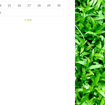
4
25
26
27
28
29
30
1
« cze