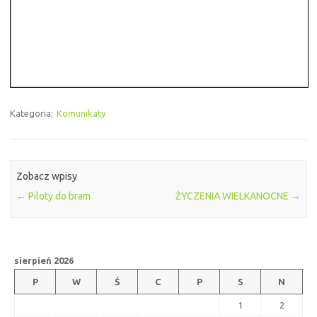
Kategoria:
Komunikaty
Zobacz wpisy
←
Piloty do bram
ŻYCZENIA WIELKANOCNE
→
sierpień 2026
P
W
Ś
C
P
S
N
1
2