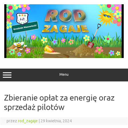
Przejdź
do
treści
Menu
Zbieranie opłat za energię oraz
sprzedaż pilotów
przez
rod_zagaje
|
29 kwietnia, 2024