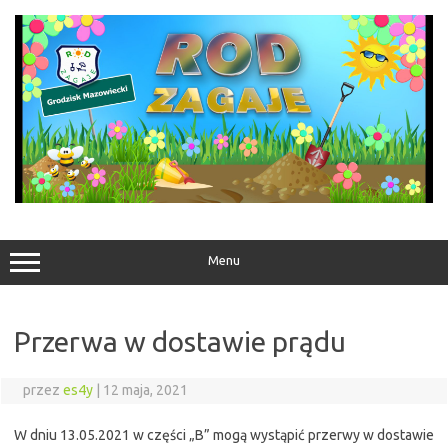
Przejdź
do
treści
Menu
Przerwa w dostawie prądu
przez
es4y
|
12 maja, 2021
W dniu 13.05.2021 w części „B” mogą wystąpić przerwy w dostawie