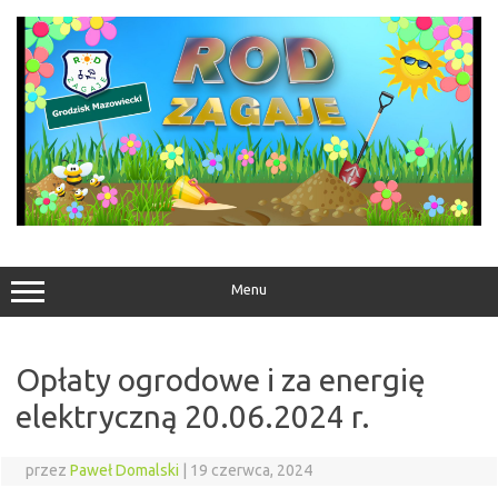
Przejdź
do
treści
Menu
Opłaty ogrodowe i za energię
elektryczną 20.06.2024 r.
przez
Paweł Domalski
|
19 czerwca, 2024