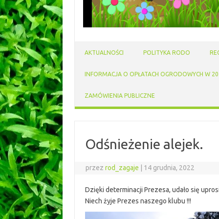
AKTUALNOŚCI
POLITYKA RODO
RE
INFORMACJA O OPŁATACH OGRODOWYCH W 202
ZAMÓWIENIA PUBLICZNE
Odśnieżenie alejek.
przez
rod_zagaje
|
14 grudnia, 2022
Dzięki determinacji Prezesa, udało się upros
Niech żyje Prezes naszego klubu !!!