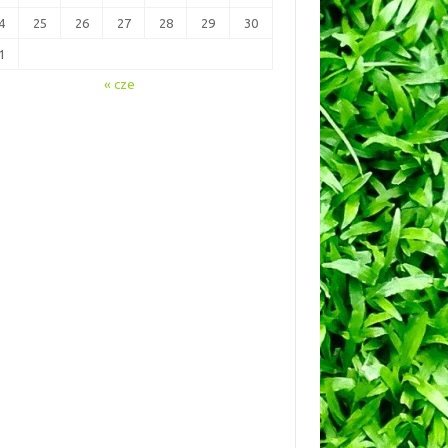
4
25
26
27
28
29
30
1
« cze