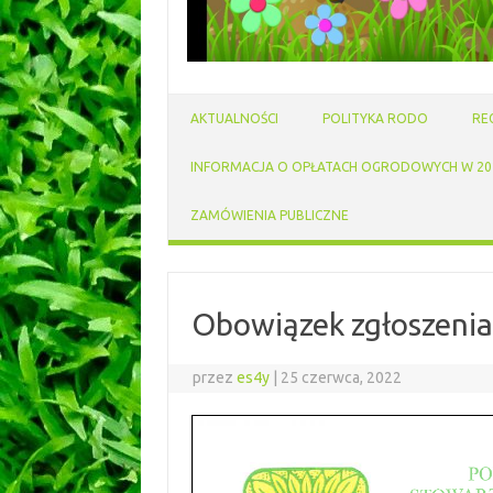
AKTUALNOŚCI
POLITYKA RODO
RE
INFORMACJA O OPŁATACH OGRODOWYCH W 202
ZAMÓWIENIA PUBLICZNE
Obowiązek zgłoszenia 
przez
es4y
|
25 czerwca, 2022