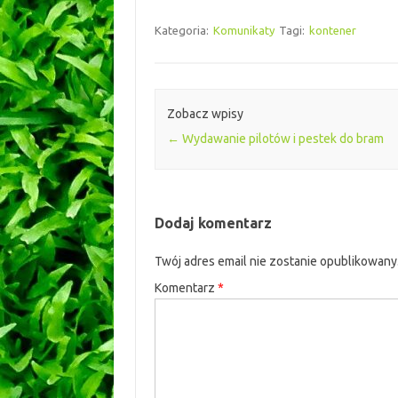
Kategoria:
Komunikaty
Tagi:
kontener
Zobacz wpisy
←
Wydawanie pilotów i pestek do bram
Dodaj komentarz
Twój adres email nie zostanie opublikowany
Komentarz
*