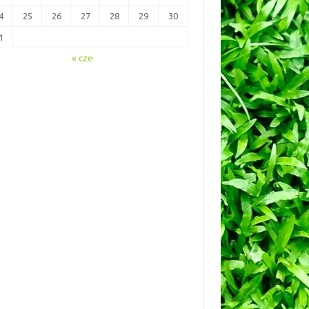
4
25
26
27
28
29
30
1
« cze