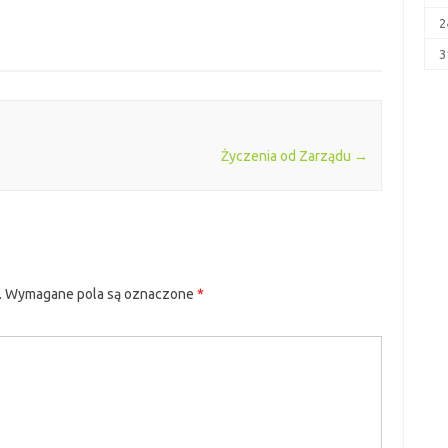
2
3
Życzenia od Zarządu
→
.
Wymagane pola są oznaczone
*