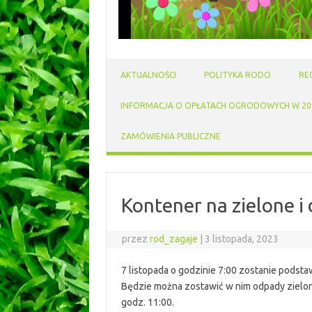
AKTUALNOŚCI
POLITYKA RODO
RE
INFORMACJA O OPŁATACH OGRODOWYCH W 202
ZAMÓWIENIA PUBLICZNE
Kontener na zielone i
przez
rod_zagaje
|
3 listopada, 2023
7 listopada o godzinie 7:00 zostanie podsta
Będzie można zostawić w nim odpady zielone 
godz. 11:00.