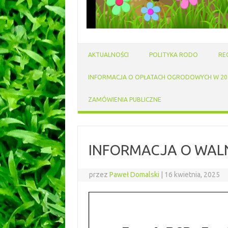
AKTUALNOŚCI
POLITYKA RODO
RE
INFORMACJA O OPŁATACH OGRODOWYCH W 202
ZAMÓWIENIA PUBLICZNE
INFORMACJA O WAL
przez
Paweł Domalski
|
16 kwietnia, 2025