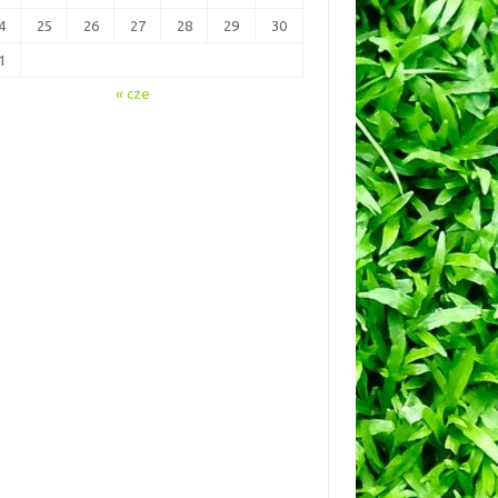
4
25
26
27
28
29
30
1
« cze