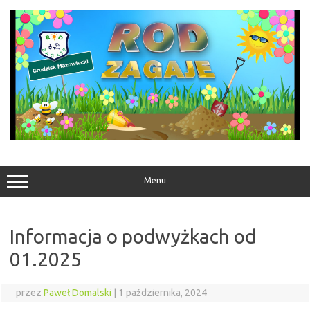
Przejdź
do
treści
Menu
Informacja o podwyżkach od
01.2025
przez
Paweł Domalski
|
1 października, 2024