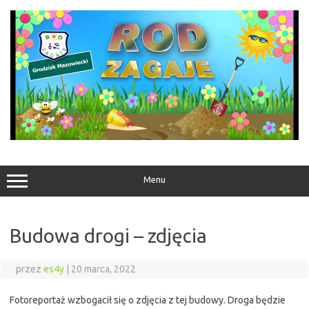
Przejdź
do
treści
Menu
Budowa drogi – zdjęcia
przez
es4y
|
20 marca, 2022
Fotoreportaż wzbogacił się o zdjęcia z tej budowy. Droga będzie